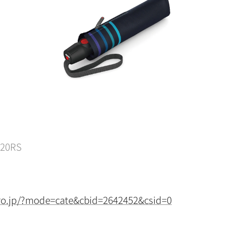
20RS
pro.jp/?mode=cate&cbid=2642452&csid=0