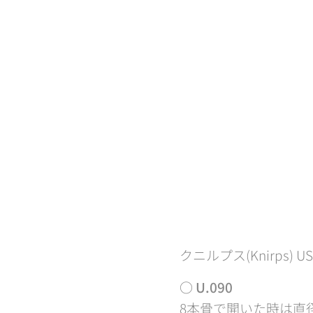
クニルプス(Knirps) US
○ U.090
8本骨で開いた時は直径